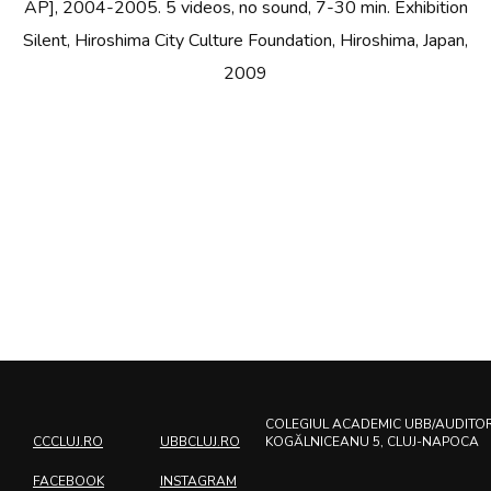
AP], 2004-2005. 5 videos, no sound, 7-30 min. Exhibition
Silent, Hiroshima City Culture Foundation, Hiroshima, Japan,
2009
COLEGIUL ACADEMIC UBB/AUDITO
CCCLUJ.RO
UBBCLUJ.RO
KOGĂLNICEANU 5, CLUJ-NAPOCA
FACEBOOK
INSTAGRAM