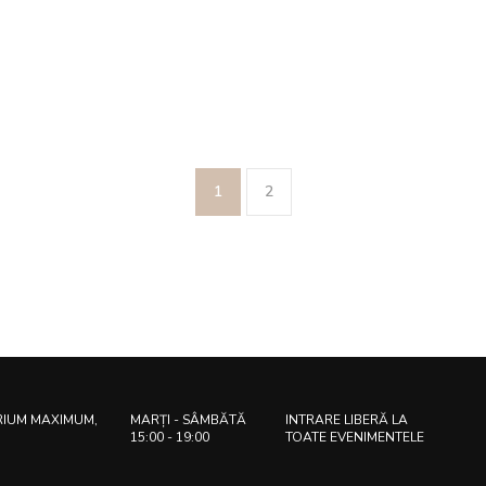
1
2
RIUM MAXIMUM,
MARȚI - SÂMBĂTĂ
INTRARE LIBERĂ LA
15:00 - 19:00
TOATE EVENIMENTELE