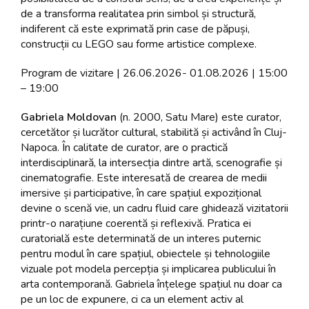
de a transforma realitatea prin simbol și structură,
indiferent că este exprimată prin case de păpuși,
construcții cu LEGO sau forme artistice complexe.
Program de vizitare | 26.06.2026- 01.08.2026 | 15:00
– 19:00
Gabriela Moldovan
(n. 2000, Satu Mare) este curator,
cercetător și lucrător cultural, stabilită și activând în Cluj-
Napoca. În calitate de curator, are o practică
interdisciplinară, la intersecția dintre artă, scenografie și
cinematografie. Este interesată de crearea de medii
imersive și participative, în care spațiul expozițional
devine o scenă vie, un cadru fluid care ghidează vizitatorii
printr-o narațiune coerentă și reflexivă. Pratica ei
curatorială este determinată de un interes puternic
pentru modul în care spațiul, obiectele și tehnologiile
vizuale pot modela percepția și implicarea publicului în
arta contemporană. Gabriela înțelege spațiul nu doar ca
pe un loc de expunere, ci ca un element activ al