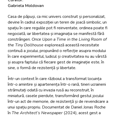
Gabriela Moldovan
Casa de păpuși, ca mic univers construit și personalizat,
devine în cadrul expoziției un teren de joacă simbolic, un
spațiu în care regulile pot fi reinventate, ordinea poate fi
negociată, iar libertatea și imaginația se manifestă fără
constrângeri.
Once Upon a Time in the Living Room of
the Tiny Dollhouse
explorează această necesitate
continuă a jocului, propunând o reflecție asupra modului
în care experimentul, ludicul și creativitatea nu au vârstă
și asupra faptului că fiecare gest de imaginație este, în
sine, o formă de rezistență și libertate.
Într-un context în care războiul a transformat locuința
într-o amintire și apartenența într-o rană, tineri ucraineni
strămutați odată cu invazia rusă au reconstruit, în
miniatură, casele pierdute, transformând gestul jocului
într-un act de memorie, de rezistență și de revendicare a
unui spațiu propriu. Documentat de Daniel Jonas Roche
în
The Architect’s Newspaper
(2024), acest gest a