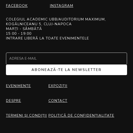
FACEBOOK
INSTAGRAM
COLEGIUL ACADEMIC UBB/AUDITORIUM MAXIMUM,
KOGĂLNICEANU 5, CLUJ-NAPOCA
MARȚI - SÂMBĂTĂ
15:00 - 19:00
INTRARE LIBERĂ LA TOATE EVENIMENTELE
ABONEAZĂ-TE LA NEWSLETTER
EVENIMENTE
EXPOZIȚII
DESPRE
CONTACT
TERMENI ŞI CONDIŢII
POLITICĂ DE CONFIDENȚIALITATE