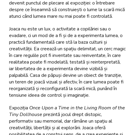
devenit punctul de plecare al expoziției: o întrebare
despre ce înseamnă să construiești o lume la scară mică
atunci când lumea mare nu mai poate fi controlată.
Joaca nu este un lux, o activitate a copilăriei sau o
evadare, ci un mod de a fi și de a experimenta lumea, o
practică fundamentală care stă la baza culturii și
creativității. Ea creează un spațiu delimitat, un cerc magic
în care regulile pot fi inventate sau reinventate, în care
realitatea poate fi modelată, testată și reinterpretată,
iar libertatea de a experimenta devine vizibilă și
palpabilă. Casa de păpuși devine un obiect de tranziție,
un teren de joacă vizual și afectiv, în care lumea poate fi
reorganizată și reconfigurată la scară mică, punând în
tensiune ideea de control și imaginație.
Expoziția
Once Upon a Time in the Living Room of the
Tiny Dollhouse
prezintă jocul drept distopic,
performativ sau memorial, dar rămâne un spațiu al
creativității, libertății și al explorării. Joaca oferă
posibilitatea de a construi sens, de a crea experiențe și